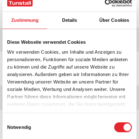
August 2026
Zustimmung
Details
Über Cookies
Zuerst
<
Aug
Sep
Okt
>
Zuletzt
Diese Webseite verwendet Cookies
Wir verwenden Cookies, um Inhalte und Anzeigen zu
personalisieren, Funktionen für soziale Medien anbieten
Entschuldigung, es gibt keine
zu können und die Zugriffe auf unsere Website zu
Veranstaltungen für diesen Monat
analysieren. Außerdem geben wir Informationen zu Ihrer
Verwendung unserer Website an unsere Partner für
soziale Medien, Werbung und Analysen weiter. Unsere
Zuerst
<
Aug
Sep
Okt
>
Zuletzt
Partner führen diese Informationen möglicherweise mit
weiteren Daten zusammen, die Sie ihnen bereitgestellt
haben oder die sie im Rahmen Ihrer Nutzung der Dienste
gesammelt haben.
Einwilligungsauswahl
Notwendig