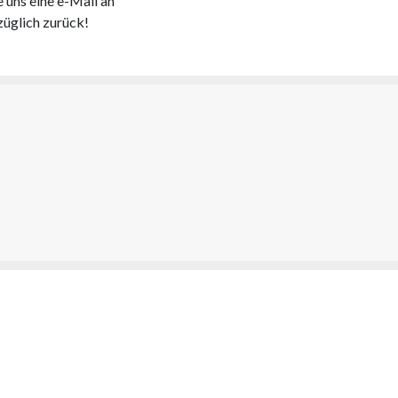
e uns eine e-Mail an
züglich zurück!