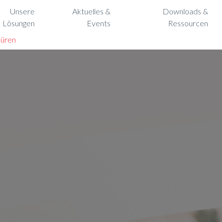
Unsere
Aktuelles &
Downloads &
Lösungen
Events
Ressourcen
üren