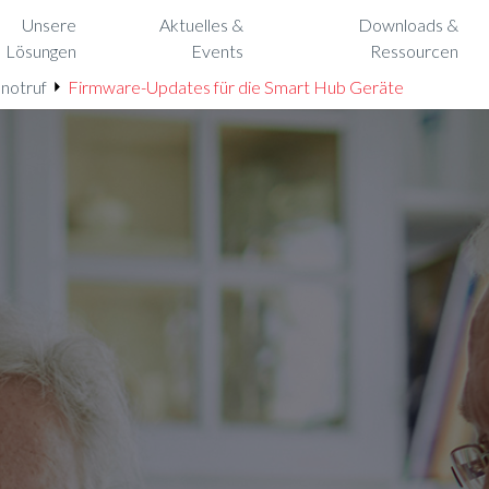
Unsere
Aktuelles &
Downloads &
Lösungen
Events
Ressourcen
snotruf
Firmware-Updates für die Smart Hub Geräte