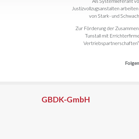
Als Systemlieferant v
Justizvollzugsanstalten arbeiten
von Stark- und Schwach
Zur Förderung der Zusammenar
Tunstall mit Errichterfir
Vertriebspartnerschaften“
Folgen
GBDK-GmbH