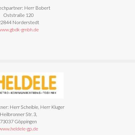
echpartner: Herr Bobert
Oststraße 120
22844 Norderstedt
www.gbdk-gmbh.de
ner: Herr Scheible, Herr Kluger
Heilbronner Str. 3,
73037 Göppingen
www.heldele-gp.de