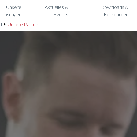
Unsere
Aktuelles &
Downloads &
Lösungen
Events
Ressourcen
d
Unsere Partner