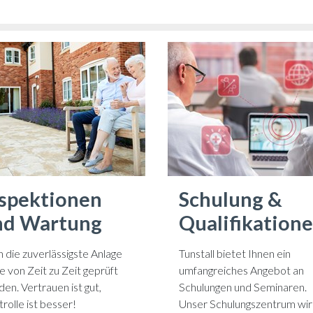
nspektionen
Schulung &
nd Wartung
Qualifikation
 die zuverlässigste Anlage
Tunstall bietet Ihnen ein
te von Zeit zu Zeit geprüft
umfangreiches Angebot an
en. Vertrauen ist gut,
Schulungen und Seminaren.
rolle ist besser!
Unser Schulungszentrum wi