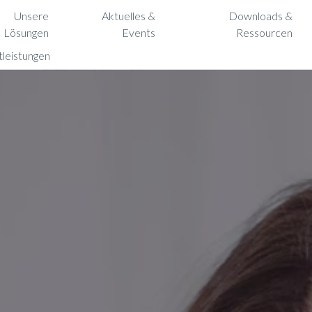
Unsere
Aktuelles &
Downloads &
Lösungen
Events
Ressourcen
tleistungen