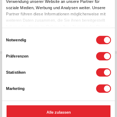
Verwendung unserer Website an unsere Partner für
Benutzerhandbuch
soziale Medien, Werbung und Analysen weiter. Unsere
Partner führen diese Informationen möglicherweise mit
SIM-Karten-Refresh am Lifeline Digital
weiteren Daten zusammen, die Sie ihnen bereitgestellt
haben oder die sie im Rahmen Ihrer Nutzung der Dienste
Pflichten des Nutzers zur Entsorgung
gesammelt haben.
Einwilligungsauswahl
Notwendig
Präferenzen
Dokumente für Hausnotruf-Teilnehmende
Statistiken
Lifeline Digital Benutzerhandbuch
Lifeline Digital + MyAmie Schnellanleitung
Marketing
(Verpackungsbeilage)
Lifeline Digital + MyAmie Kurzanleitung
Alle zulassen
Kurzanleitungen für Hausnotruf-