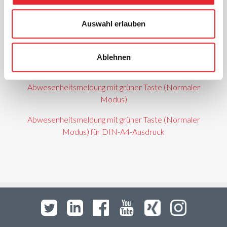
Teilnehmende mit Aktivitätsfunktion
Abwesenheitsmeldung mit gelber Taste (Klassischer
Auswahl erlauben
Modus)
Abwesenheitsmeldung mit gelber Taste (Klassischer
Ablehnen
Modus) für DIN-A4-Ausdruck
Abwesenheitsmeldung mit grüner Taste (Normaler
Modus)
Abwesenheitsmeldung mit grüner Taste (Normaler
Modus) für DIN-A4-Ausdruck