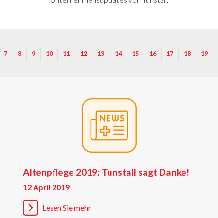
7
8
9
10
11
12
13
14
15
16
17
18
19
Altenpflege 2019: Tunstall sagt Danke!
12 April 2019
Lesen Sie mehr