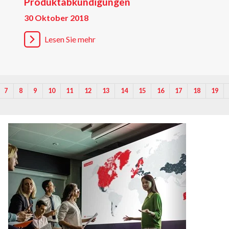
Produktabkündigungen
30 Oktober 2018
Lesen Sie mehr
7
8
9
10
11
12
13
14
15
16
17
18
19