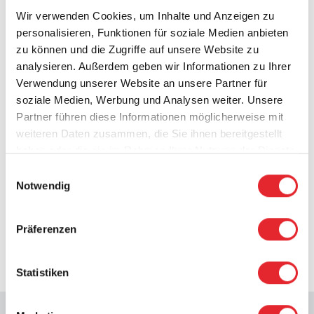
Pflegebudgets besser integrieren?
Wir verwenden Cookies, um Inhalte und Anzeigen zu
Welche rechtlichen und politischen Hebel
personalisieren, Funktionen für soziale Medien anbieten
unterstützen die Umsetzung?
zu können und die Zugriffe auf unsere Website zu
analysieren. Außerdem geben wir Informationen zu Ihrer
Gerade für Deutschland sind diese Fragen
Verwendung unserer Website an unsere Partner für
entscheidend. Denn obwohl die Infrastruktur
soziale Medien, Werbung und Analysen weiter. Unsere
vorhanden ist, bleiben viele Projekte im Stadium des
Partner führen diese Informationen möglicherweise mit
Modellversuchs. Die internationale Perspektive
weiteren Daten zusammen, die Sie ihnen bereitgestellt
kann hier neue Impulse geben – und helfen, aus
haben oder die sie im Rahmen Ihrer Nutzung der Dienste
erfolgreichen Beispielen tragfähige Strukturen zu
gesammelt haben.
Einwilligungsauswahl
entwickeln.
Notwendig
Laden Sie den vollständigen Bericht
HIER
Präferenzen
Laden Sie einen Kurzbericht mit Schwerpunkt auf
Deutschland herunter
HIER
Statistiken