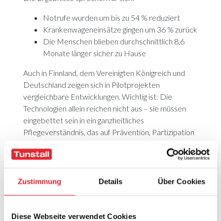
Notrufe wurden um bis zu 54 % reduziert
Krankenwageneinsätze gingen um 36 % zurück
Die Menschen blieben durchschnittlich 8,6
Monate länger sicher zu Hause
Auch in Finnland, dem Vereinigten Königreich und
Deutschland zeigen sich in Pilotprojekten
vergleichbare Entwicklungen. Wichtig ist: Die
Technologien allein reichen nicht aus – sie müssen
eingebettet sein in ein ganzheitliches
Pflegeverständnis, das auf Prävention, Partizipation
und frühzeitige Unterstützung setzt.
Der Bericht beleuchtet dabei nicht nur technische
Potenziale, sondern auch strukturelle
Zustimmung
Details
Über Cookies
Voraussetzungen:
Welche Finanzierungsmodelle funktionieren?
Diese Webseite verwendet Cookies
Wie lassen sich Gesundheits- und